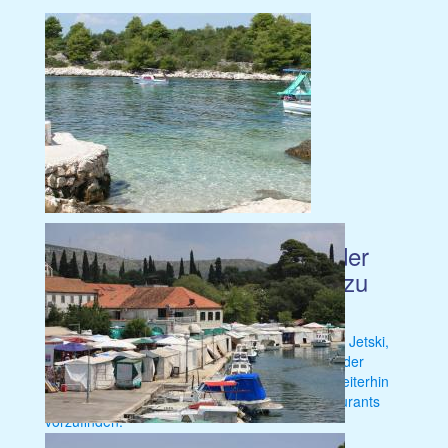
Der Kiesstrand
der
im Norden
Insel ist in wenigen Minuten zu
Fuß zu erreichen.
Durch verschieden Attraktionen, wie Wasserski, Jetski,
Paragliding und vielen weiteren Highlights wird der
ganzen Familie purer Urlaubsspaß geboten. Weiterhin
sind hier zahlreiche Strandkaffees sowie Restaurants
vorzufinden.