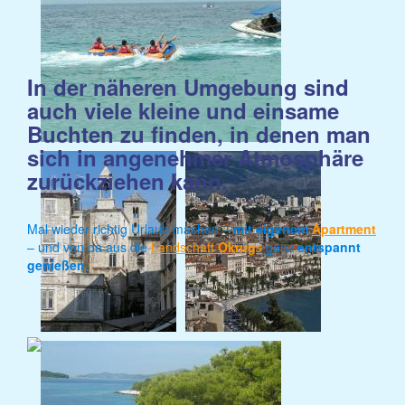
In der näheren Umgebung sind
auch viele kleine und einsame
Buchten zu finden, in denen man
sich in angenehmer Atmosphäre
zurückziehen kann.
Mal wieder richtig Urlaub machen –
mit eigenem
Apartment
– und von da aus die
Landschaft
Okrug
s
ganz
entspannt
genießen
.