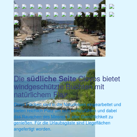
Die
Ciovos bietet
südliche Seite
windgeschützte Buchten mit
natürlichem Flair.
Diese Flächen sind in die Naturfelsen eingearbeitet und
bieten reichlich Platz um sich wohlzufühlen und dabei
das Rauschen des Meeres in aller Gemütlichkeit zu
genießen. Für die Urlaubsgäste sind Liegeflächen
angefertigt worden.