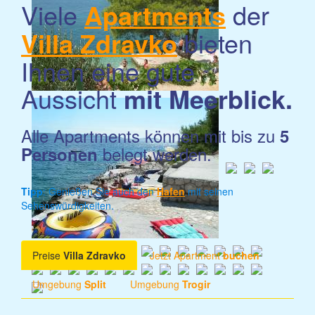
Viele
Apartments
der
Villa Zdravko
bieten
Ihnen eine gute
Aussicht
mit Meerblick.
Alle Apartments können mit bis zu
5
belegt werden.
Personen
Tipp
: Genießen Sie auch den
Hafen
mit seinen
Sehenswürdigkeiten.
Preise
Villa Zdravko
Jetzt Apartment
buchen
Umgebung
Split
Umgebung
Trogir